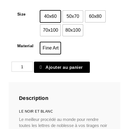
Size
40x60
50x70
60x80
70x100
80x100
Material
Fine Art
quantité
Ajouter au panier
de
Fine
Art
10
Description
LE NOIR ET BLANC
Le meilleur procédé au monde pour rendre
toutes les lettres de noblesse à vos tirages noir