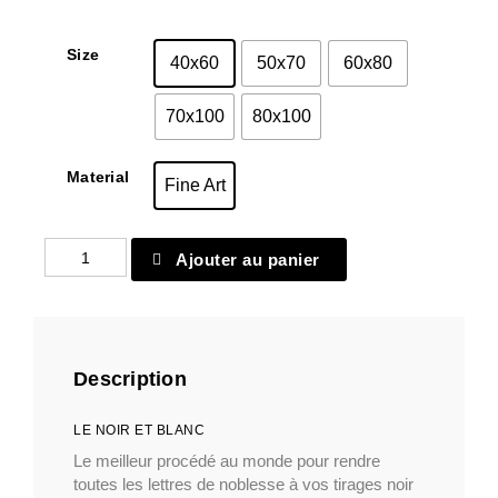
Size
40x60
50x70
60x80
70x100
80x100
Material
Fine Art
quantité
Ajouter au panier
de
Fine
Art
26
Description
LE NOIR ET BLANC
Le meilleur procédé au monde pour rendre
toutes les lettres de noblesse à vos tirages noir