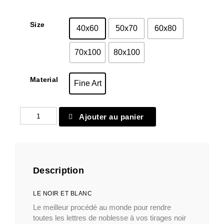
Size
40x60
50x70
60x80
70x100
80x100
Material
Fine Art
quantité
Ajouter au panier
de
Fine
Art
22
Description
LE NOIR ET BLANC
Le meilleur procédé au monde pour rendre
toutes les lettres de noblesse à vos tirages noir