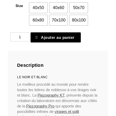
Size
40x50
40x60
50x70
60x80
70x100
80x100
quantité
Ajouter au panier
de
Papier
classique
66
Description
LE NOIR ET BLANC
Le meilleur procédé au monde pour rendre
toutes les lettres de noblesse à vos tirages noir
et blanc. La
Piezography K7
, présente depuis la
création du laboratoire est désormais aux côtés
de la
Piezography Pro
qui apporte des
possibilités infinies de
virages et split