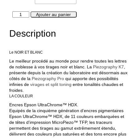
quantité
Ajouter au panier
de
Papier
Description
classique
42
Le NOIR ET BLANC
Le meilleur procédé au monde pour rendre toutes les lettres
de noblesse à vos tirages noir et blanc. La
Piezography K7
,
présente depuis la création du laboratoire est désormais aux
côtés de la
Piezography Pro
qui apporte des possibilités
infinies de
virages et split toning
entre tonalités chaudes et
froides.
LA COULEUR
Encres Epson UltraChrome™ HDX.
Equipés de la cinquième génération d’encres pigmentaires
Epson UltraChrome™ HDX, de 11 couleurs embarquées et
de têtes d’impression MicroPiezo™ TFP, les traceurs
permettent des tirages au gamut extrêmement étendu,
délivrent des couleurs plus saturées et des tons encore plus