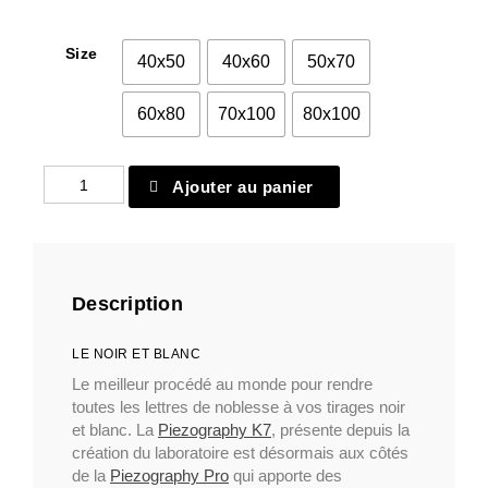
Size
40x50
40x60
50x70
60x80
70x100
80x100
quantité
Ajouter au panier
de
Papier
classique
25
Description
LE NOIR ET BLANC
Le meilleur procédé au monde pour rendre
toutes les lettres de noblesse à vos tirages noir
et blanc. La
Piezography K7
, présente depuis la
création du laboratoire est désormais aux côtés
de la
Piezography Pro
qui apporte des