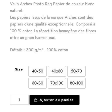
Velin Arches Photo Rag Papier de couleur blanc
naturel.
Les papiers issus de la marque Arches sont des
papiers d’une qualité exceptionnelle. Composé à
100 % coton La répartition homogène des fibres
offre un grain harmonieux.
Détails : 300 g/m² . 100% coton
Size
40x50
40x60
50x70
60x80
70x100
80x100
quantité
Ajouter au panier
de
Papier