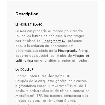
classique
29
Description
LE NOIR ET BLANC
Le meilleur procédé au monde pour rendre
toutes les lettres de noblesse à vos tirages
noir et blanc. La
Piezography K7
, présente
depuis la création du laboratoire est
désormais aux côtés de la
Piezography Pro
qui
apporte des possibilités infinies de
virages et
split toning
entre tonalités chaudes et froides.
LA COULEUR
Encres Epson UltraChrome™ HDX.
Equipés de la cinquième génération d’encres
pigmentaires Epson UltraChrome™ HDX, de 11
couleurs embarquées et de têtes d’impression
MicroPiezo™ TFP, les traceurs permettent des
tirages au gamut extrêmement étendu,