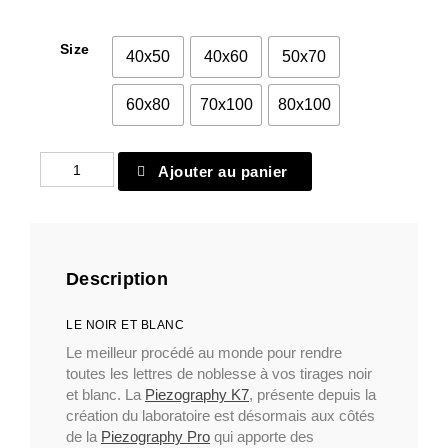
Size
40x50
40x60
50x70
60x80
70x100
80x100
quantité
Ajouter au panier
de
Papier
classique
32
Description
LE NOIR ET BLANC
Le meilleur procédé au monde pour rendre
toutes les lettres de noblesse à vos tirages noir
et blanc. La
Piezography K7
, présente depuis la
création du laboratoire est désormais aux côtés
de la
Piezography Pro
qui apporte des