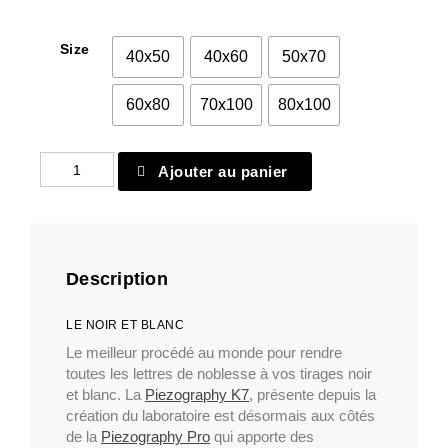
Size
40x50
40x60
50x70
60x80
70x100
80x100
quantité
Ajouter au panier
de
Papier
classique
15
Description
LE NOIR ET BLANC
Le meilleur procédé au monde pour rendre
toutes les lettres de noblesse à vos tirages noir
et blanc. La
Piezography K7
, présente depuis la
création du laboratoire est désormais aux côtés
de la
Piezography Pro
qui apporte des