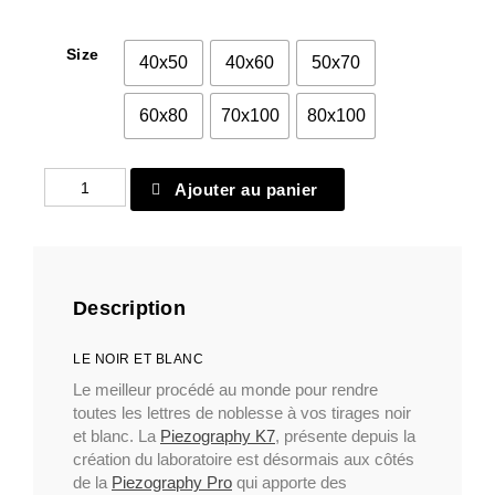
Size
40x50
40x60
50x70
60x80
70x100
80x100
quantité
Ajouter au panier
de
Papier
classique
9
Description
LE NOIR ET BLANC
Le meilleur procédé au monde pour rendre
toutes les lettres de noblesse à vos tirages noir
et blanc. La
Piezography K7
, présente depuis la
création du laboratoire est désormais aux côtés
de la
Piezography Pro
qui apporte des